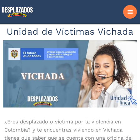
Ir
al
contenido
Unidad de Víctimas Vichada
¿Eres desplazado o víctima por la violencia en
Colombia? y te encuentras viviendo en Vichada
tienes que saber que se cuenta con una oficina de